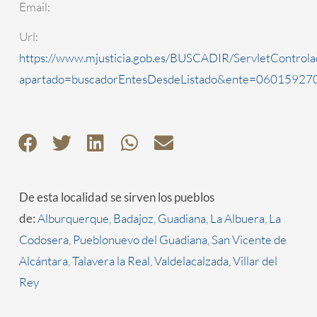
Email:
Url:
https://www.mjusticia.gob.es/BUSCADIR/ServletControla
apartado=buscadorEntesDesdeListado&ente=0601592700
De esta localidad se sirven los pueblos
de:
Alburquerque
,
Badajoz
,
Guadiana
,
La Albuera
,
La
Codosera
,
Pueblonuevo del Guadiana
,
San Vicente de
Alcántara
,
Talavera la Real
,
Valdelacalzada
,
Villar del
Rey