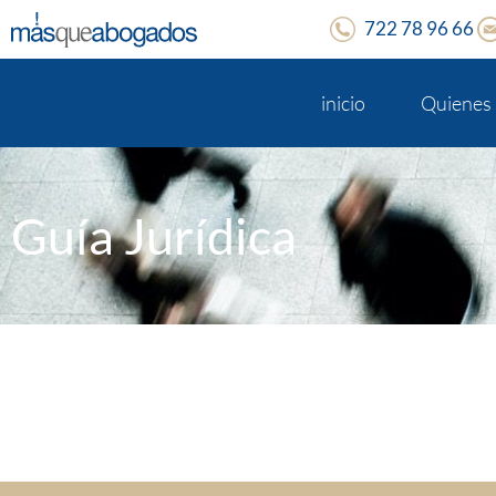
722 78 96 66
inicio
Quienes
Guía Jurídica