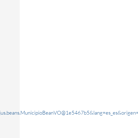
rjus.beans.MunicipioBeanVO@1e5467b5&lang=es_es&origen