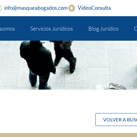
info@masqueabogados.com
VideoConsulta
 somos
Servicios Jurídicos
Blog Jurídico
C
VOLVER A BU