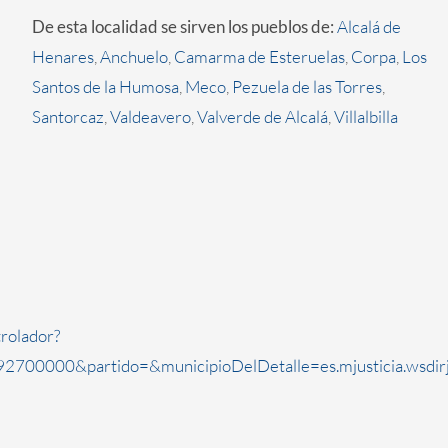
De esta localidad se sirven los pueblos de:
Alcalá de
Henares
,
Anchuelo
,
Camarma de Esteruelas
,
Corpa
,
Los
Santos de la Humosa
,
Meco
,
Pezuela de las Torres
,
Santorcaz
,
Valdeavero
,
Valverde de Alcalá
,
Villalbilla
rolador?
2700000&partido=&municipioDelDetalle=es.mjusticia.wsdi