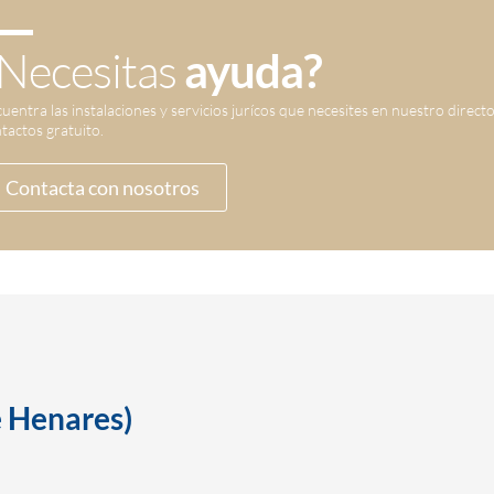
Necesitas
ayuda?
uentra las instalaciones y servicios jurícos que necesites en nuestro direct
tactos gratuito.
Contacta con nosotros
e Henares)