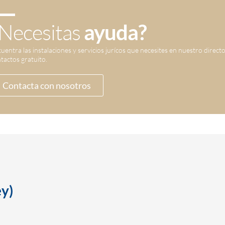
Necesitas
ayuda?
uentra las instalaciones y servicios jurícos que necesites en nuestro direct
tactos gratuito.
Contacta con nosotros
ey)