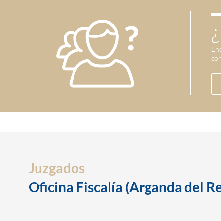
¿
Enc
con
Juzgados
Oficina Fiscalía (Arganda del R