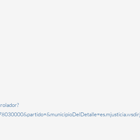
rolador?
8030000&partido=&municipioDelDetalle=es.mjusticia.wsdi