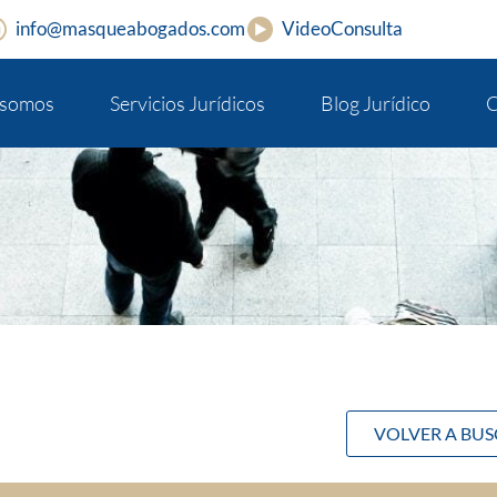
info@masqueabogados.com
VideoConsulta
 somos
Servicios Jurídicos
Blog Jurídico
C
VOLVER A BU