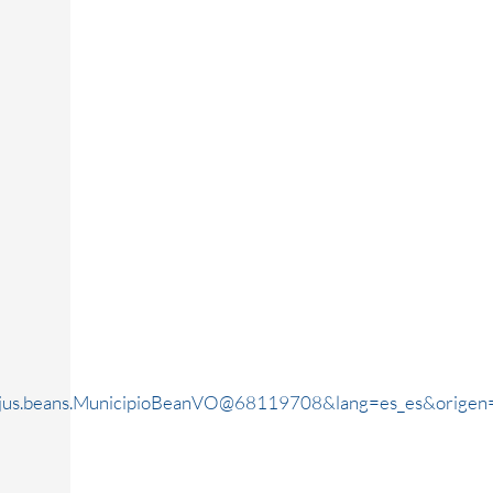
rjus.beans.MunicipioBeanVO@68119708&lang=es_es&origen