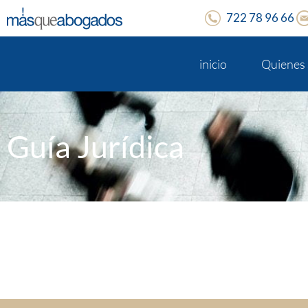
722 78 96 66
inicio
Quienes
Guía Jurídica