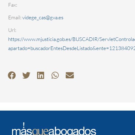
Fax:
Email:
videge_cas@gva.es
Url:
https://www.mjusticia.gob.es/BUSCADIR/ServletControla
apartado=buscadorEntesDesdeListado&ente=1213840920