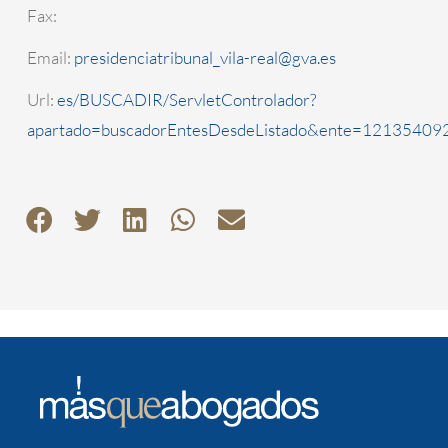
Fax:
Email:
presidenciatribunal_vila-real@gva.es
Url:
es/BUSCADIR/ServletControlador?
apartado=buscadorEntesDesdeListado&ente=1213540920