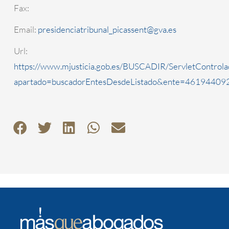
Fax:
Email:
presidenciatribunal_picassent@gva.es
Url:
https://www.mjusticia.gob.es/BUSCADIR/ServletControla
apartado=buscadorEntesDesdeListado&ente=4619440920