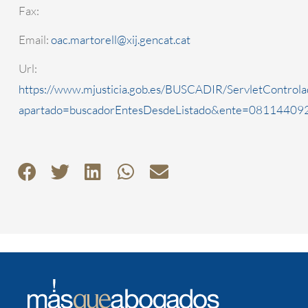
Fax:
Email:
oac.martorell@xij.gencat.cat
Url:
https://www.mjusticia.gob.es/BUSCADIR/ServletControla
apartado=buscadorEntesDesdeListado&ente=0811440920