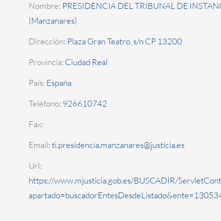
Nombre:
PRESIDENCIA DEL TRIBUNAL DE INSTAN
(Manzanares)
Dirección:
Plaza Gran Teatro, s/n CP 13200
Provincia:
Ciudad Real
País:
España
Teléfono:
926610742
Fax:
Email:
ti.presidencia.manzanares@justicia.es
Url:
https://www.mjusticia.gob.es/BUSCADIR/ServletCont
apartado=buscadorEntesDesdeListado&ente=130534