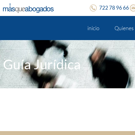
722 78 96 66
inicio
Quienes
Guía Jurídica