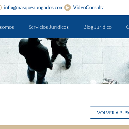
info@masqueabogados.com
VideoConsulta
 somos
Servicios Jurídicos
Blog Jurídico
C
VOLVER A BU