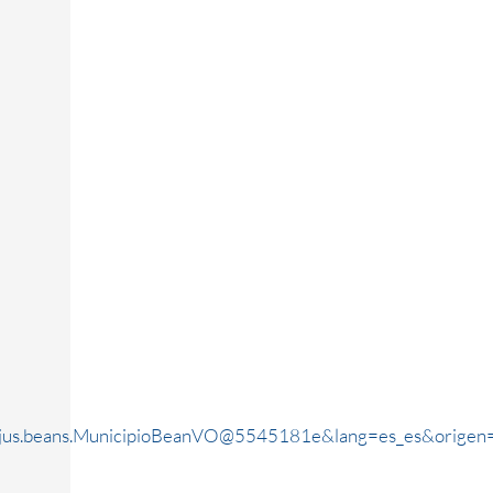
rjus.beans.MunicipioBeanVO@5545181e&lang=es_es&origen