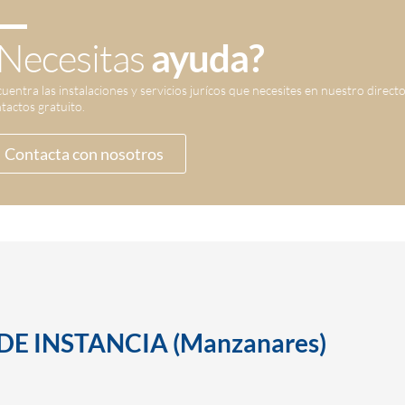
Necesitas
ayuda?
uentra las instalaciones y servicios jurícos que necesites en nuestro direct
tactos gratuito.
Contacta con nosotros
DE INSTANCIA (Manzanares)