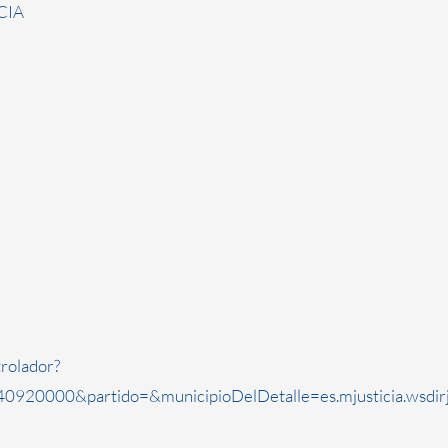
CIA
rolador?
0920000&partido=&municipioDelDetalle=es.mjusticia.wsdi