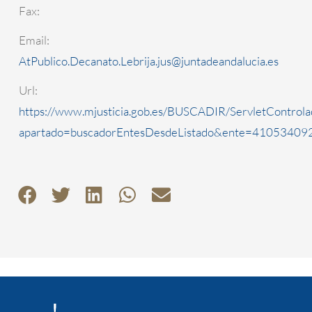
Fax:
Email:
AtPublico.Decanato.Lebrija.jus@juntadeandalucia.es
Url:
https://www.mjusticia.gob.es/BUSCADIR/ServletControla
apartado=buscadorEntesDesdeListado&ente=4105340920