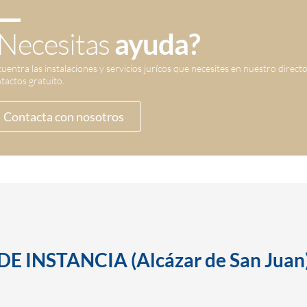
Necesitas
ayuda?
uentra las instalaciones y servicios jurícos que necesites en nuestro direct
tactos gratuito.
Contacta con nosotros
 INSTANCIA (Alcázar de San Juan