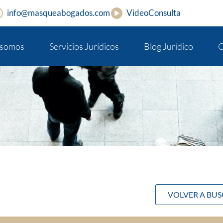
info@masqueabogados.com
VideoConsulta
 somos
Servicios Jurídicos
Blog Jurídico
C
VOLVER A BU