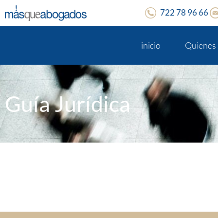
722 78 96 66
inicio
Quienes
Guía Jurídica