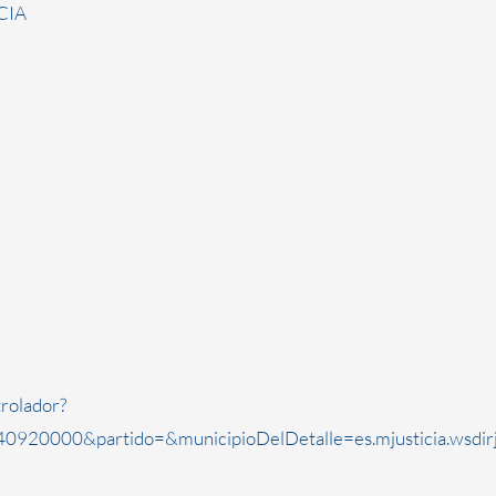
CIA
rolador?
0920000&partido=&municipioDelDetalle=es.mjusticia.wsdi