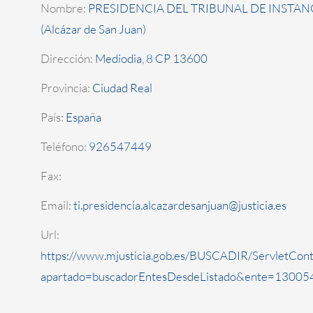
Nombre:
PRESIDENCIA DEL TRIBUNAL DE INSTAN
(Alcázar de San Juan)
Dirección:
Mediodia, 8 CP 13600
Provincia:
Ciudad Real
País:
España
Teléfono:
926547449
Fax:
Email:
ti.presidencia.alcazardesanjuan@justicia.es
Url:
https://www.mjusticia.gob.es/BUSCADIR/ServletCont
apartado=buscadorEntesDesdeListado&ente=130054