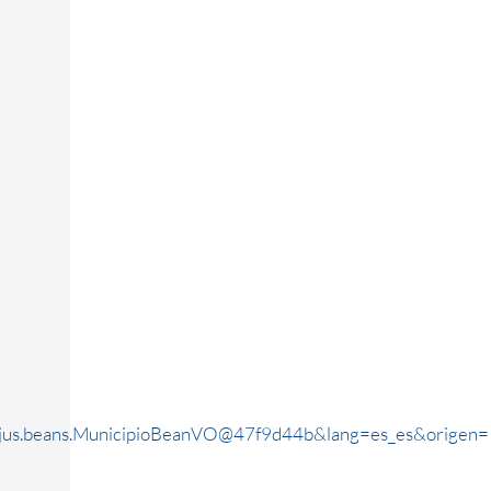
rjus.beans.MunicipioBeanVO@47f9d44b&lang=es_es&origen=