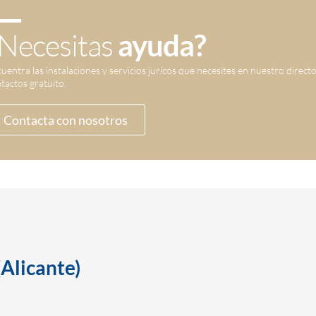
Necesitas
ayuda?
uentra las instalaciones y servicios jurícos que necesites en nuestro direct
tactos gratuito.
Contacta con nosotros
(Alicante)