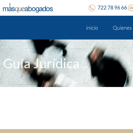
722 78 96 66
inicio
Quienes
Guía Jurídica