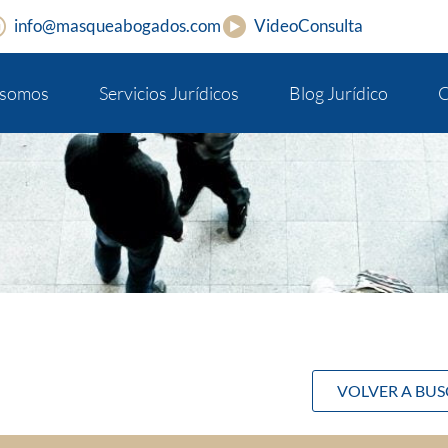
info@masqueabogados.com
VideoConsulta
 somos
Servicios Jurídicos
Blog Jurídico
C
VOLVER A BU