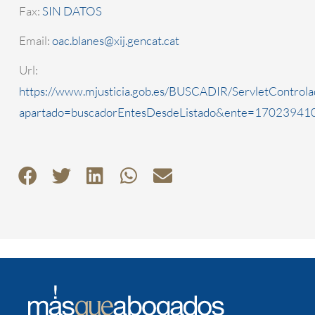
Fax:
SIN DATOS
Email:
oac.blanes@xij.gencat.cat
Url:
https://www.mjusticia.gob.es/BUSCADIR/ServletControla
apartado=buscadorEntesDesdeListado&ente=1702394100