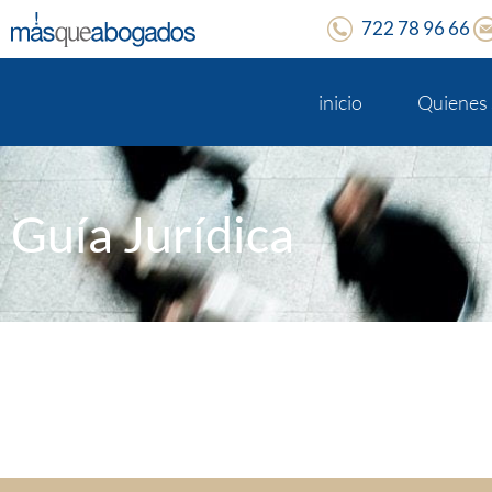
722 78 96 66
inicio
Quienes
Guía Jurídica