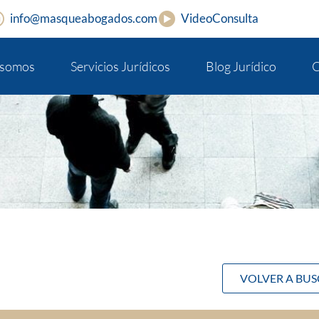
info@masqueabogados.com
VideoConsulta
 somos
Servicios Jurídicos
Blog Jurídico
C
VOLVER A BU