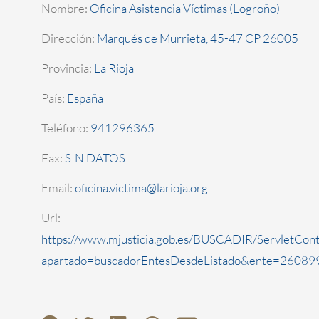
Nombre:
Oficina Asistencia Víctimas (Logroño)
Dirección:
Marqués de Murrieta, 45-47 CP 26005
Provincia:
La Rioja
País:
España
Teléfono:
941296365
Fax:
SIN DATOS
Email:
oficina.victima@larioja.org
Url:
https://www.mjusticia.gob.es/BUSCADIR/ServletCont
apartado=buscadorEntesDesdeListado&ente=260899