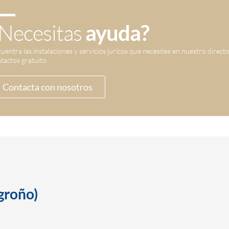
Necesitas
ayuda?
uentra las instalaciones y servicios jurícos que necesites en nuestro direct
tactos gratuito.
Contacta con nosotros
groño)