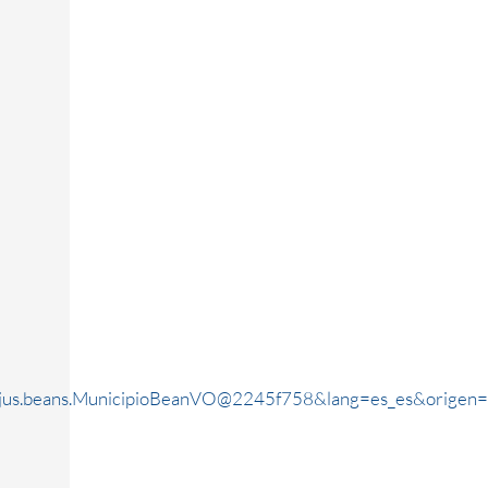
rjus.beans.MunicipioBeanVO@2245f758&lang=es_es&origen=