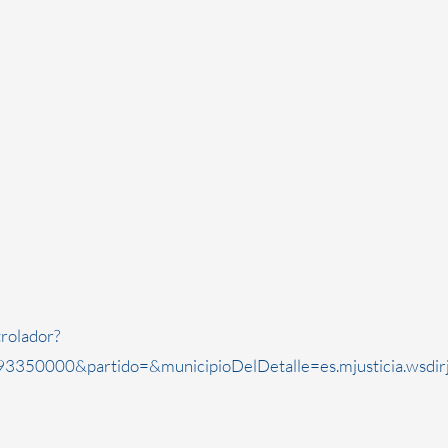
rolador?
3350000&partido=&municipioDelDetalle=es.mjusticia.wsdi