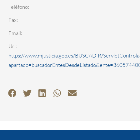
Teléfono:
Fax:
Email:
Url:
https://www.mjusticia.gob.es/BUSCADIR/ServletControla
apartado=buscadorEntesDesdeListado&ente=3605744000