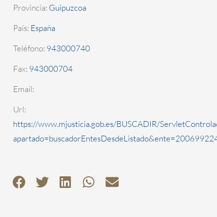
Provincia:
Guipuzcoa
País:
España
Teléfono:
943000740
Fax:
943000704
Email:
Url:
https://www.mjusticia.gob.es/BUSCADIR/ServletControla
apartado=buscadorEntesDesdeListado&ente=2006992240