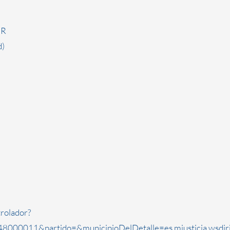
ER
)
rolador?
8000011&partido=&municipioDelDetalle=es.mjusticia.wsdi