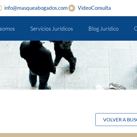
info@masqueabogados.com
VideoConsulta
 somos
Servicios Jurídicos
Blog Jurídico
C
VOLVER A BU