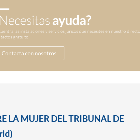
Necesitas
ayuda?
uentra las instalaciones y servicios jurícos que necesites en nuestro direct
tactos gratuito.
Contacta con nosotros
E LA MUJER DEL TRIBUNAL DE
id)