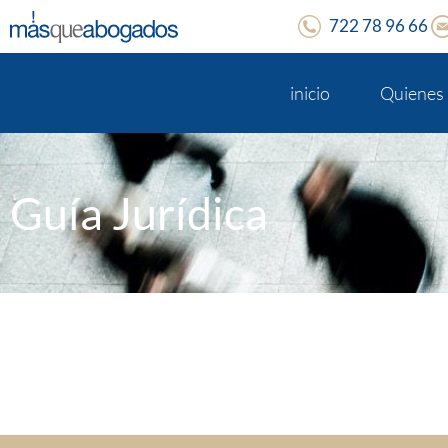
722 78 96 66
inicio
Quienes
Guía Jurídica