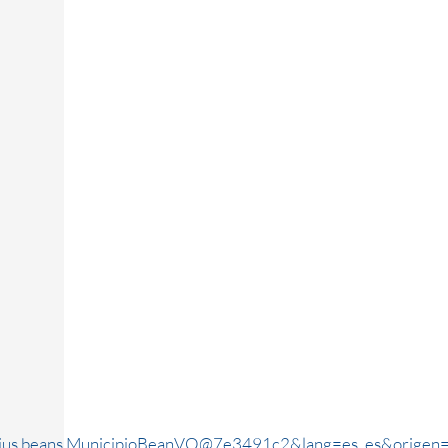
rjus.beans.MunicipioBeanVO@7e3491c2&lang=es_es&origen