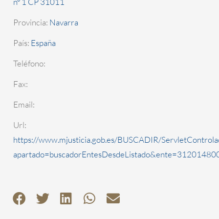
nº 1 CP 31011
Provincia:
Navarra
País:
España
Teléfono:
Fax:
Email:
Url:
https://www.mjusticia.gob.es/BUSCADIR/ServletControla
apartado=buscadorEntesDesdeListado&ente=3120148000