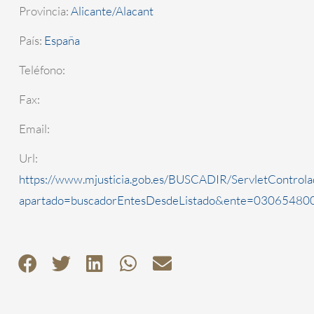
Provincia:
Alicante/Alacant
País:
España
Teléfono:
Fax:
Email:
Url:
https://www.mjusticia.gob.es/BUSCADIR/ServletControla
apartado=buscadorEntesDesdeListado&ente=0306548000