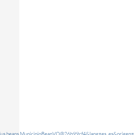
rjus.beans.MunicipioBeanVO@26b99cf4&lang=es_es&origen=