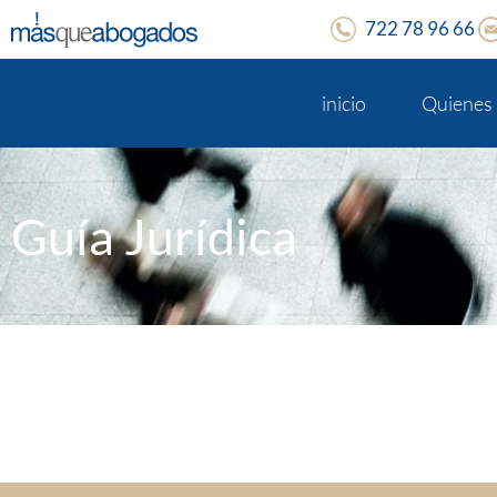
722 78 96 66
inicio
Quienes
Guía Jurídica