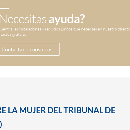
Necesitas
ayuda?
uentra las instalaciones y servicios jurícos que necesites en nuestro direct
tactos gratuito.
Contacta con nosotros
E LA MUJER DEL TRIBUNAL DE
)