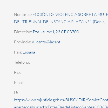
Nombre:
SECCIÓN DE VIOLENCIA SOBRE LA MUJ
DEL TRIBUNAL DE INSTANCIA PLAZA Nº 1 (Denia)
Dirección:
Pza. Jaume I, 23 CP 03700
Provincia:
Alicante/Alacant
País:
España
Teléfono:
Fax:
Email:
Url:
https://www.mjusticia.gob.es/BUSCADIR/ServletCont
apartado=buscadorEntesDesdeListado&ente=030634