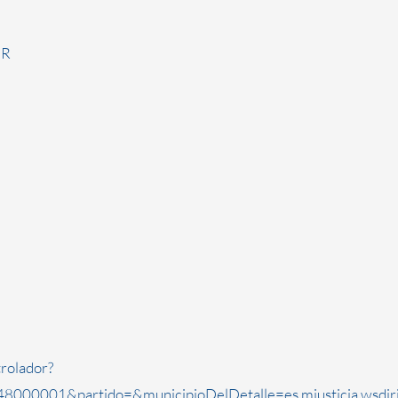
ER
rolador?
8000001&partido=&municipioDelDetalle=es.mjusticia.wsdi