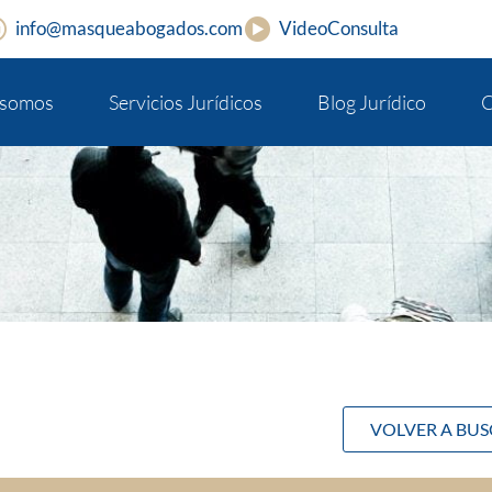
info@masqueabogados.com
VideoConsulta
 somos
Servicios Jurídicos
Blog Jurídico
C
VOLVER A BU