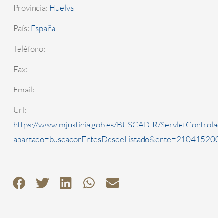
Provincia:
Huelva
País:
España
Teléfono:
Fax:
Email:
Url:
https://www.mjusticia.gob.es/BUSCADIR/ServletControla
apartado=buscadorEntesDesdeListado&ente=2104152000