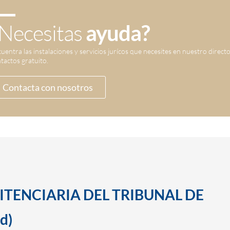
Necesitas
ayuda?
uentra las instalaciones y servicios jurícos que necesites en nuestro direct
tactos gratuito.
Contacta con nosotros
ITENCIARIA DEL TRIBUNAL DE
d)