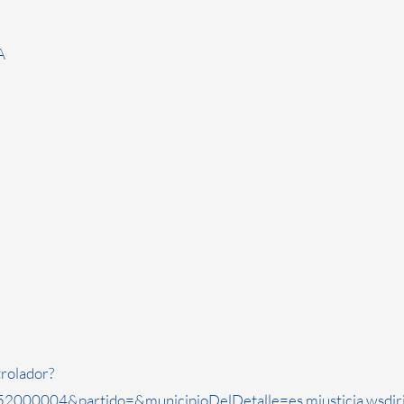
A
rolador?
2000004&partido=&municipioDelDetalle=es.mjusticia.wsdi