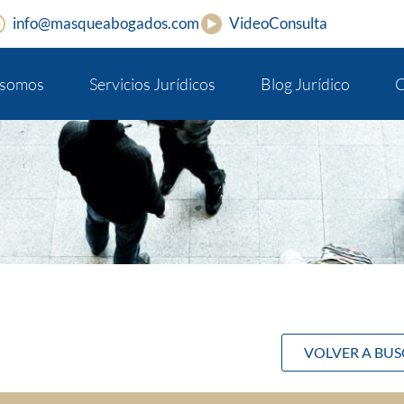
info@masqueabogados.com
VideoConsulta
 somos
Servicios Jurídicos
Blog Jurídico
C
VOLVER A BU