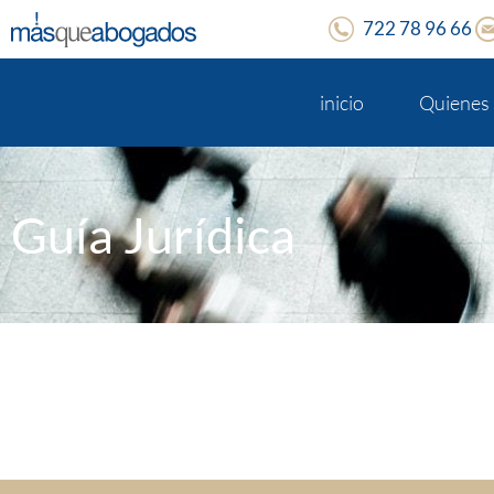
722 78 96 66
inicio
Quienes
Guía Jurídica