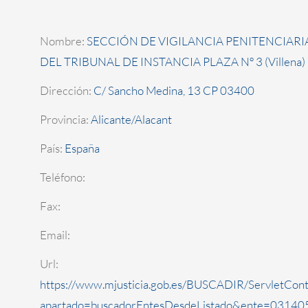
Nombre:
SECCIÓN DE VIGILANCIA PENITENCIARI
DEL TRIBUNAL DE INSTANCIA PLAZA Nº 3 (Villena)
Dirección:
C/ Sancho Medina, 13 CP 03400
Provincia:
Alicante/Alacant
País:
España
Teléfono:
Fax:
Email:
Url:
https://www.mjusticia.gob.es/BUSCADIR/ServletCont
apartado=buscadorEntesDesdeListado&ente=031405