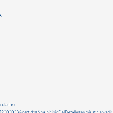
A
rolador?
2000003&partido=&municipioDelDetalle=es.mjusticia.wsdi