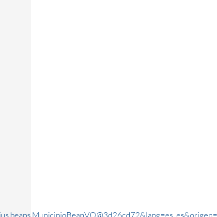
rjus.beans.MunicipioBeanVO@3d26cd72&lang=es_es&origen