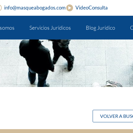
info@masqueabogados.com
VideoConsulta
 somos
Servicios Jurídicos
Blog Jurídico
C
VOLVER A BU