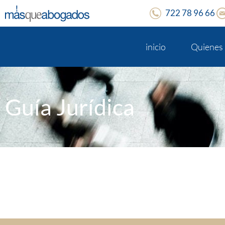
722 78 96 66
inicio
Quienes
Guía Jurídica