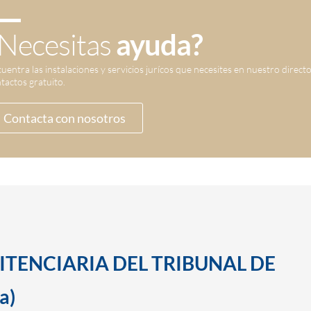
Necesitas
ayuda?
uentra las instalaciones y servicios jurícos que necesites en nuestro direct
tactos gratuito.
Contacta con nosotros
ITENCIARIA DEL TRIBUNAL DE
a)