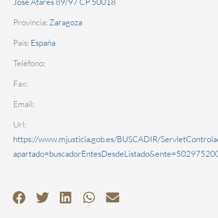
José Atarés 89/97 CP 50018
Provincia:
Zaragoza
País:
España
Teléfono:
Fax:
Email:
Url:
https://www.mjusticia.gob.es/BUSCADIR/ServletControla
apartado=buscadorEntesDesdeListado&ente=5029752000