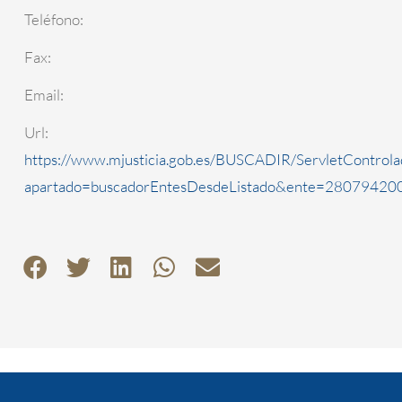
Teléfono:
Fax:
Email:
Url:
https://www.mjusticia.gob.es/BUSCADIR/ServletControla
apartado=buscadorEntesDesdeListado&ente=2807942000