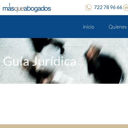
722 78 96 66
inicio
Quienes
Guía Jurídica