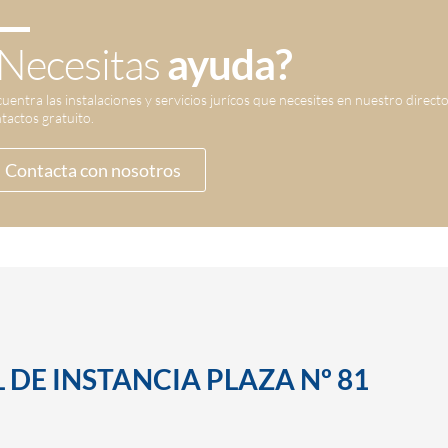
Necesitas
ayuda?
uentra las instalaciones y servicios jurícos que necesites en nuestro direct
tactos gratuito.
Contacta con nosotros
 DE INSTANCIA PLAZA Nº 81