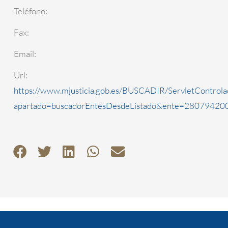
Teléfono:
Fax:
Email:
Url:
https://www.mjusticia.gob.es/BUSCADIR/ServletControla
apartado=buscadorEntesDesdeListado&ente=2807942000