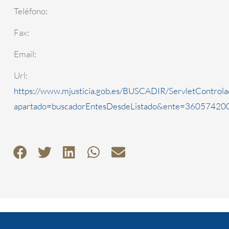
Teléfono:
Fax:
Email:
Url:
https://www.mjusticia.gob.es/BUSCADIR/ServletControla
apartado=buscadorEntesDesdeListado&ente=3605742000