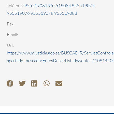
Teléfono:
955519081 955519084 955519075
955519076 955519078 955519083
Fax:
Email:
Url:
https://www.mjusticia.gob.es/BUSCADIR/ServletControla
apartado=buscadorEntesDesdeListado&ente=4109144000