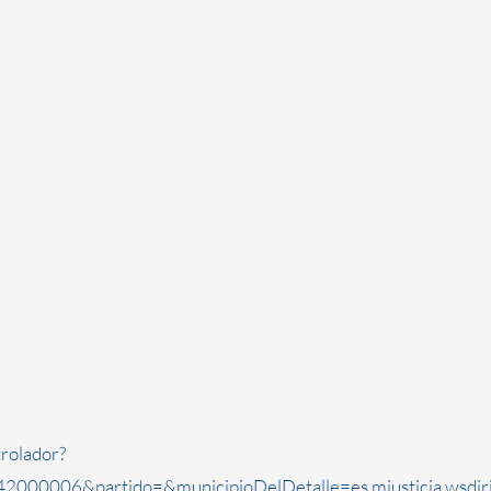
rolador?
2000006&partido=&municipioDelDetalle=es.mjusticia.wsdi