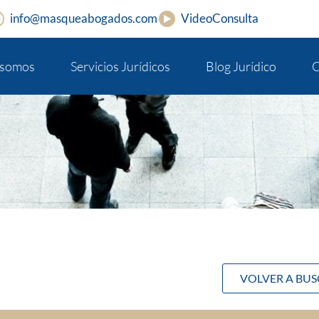
info@masqueabogados.com
VideoConsulta
 somos
Servicios Jurídicos
Blog Jurídico
C
VOLVER A BU