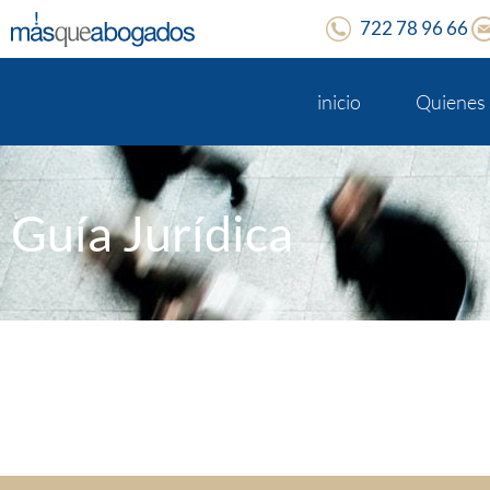
722 78 96 66
inicio
Quienes
Guía Jurídica