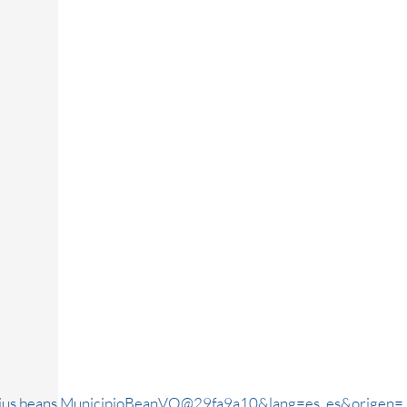
rjus.beans.MunicipioBeanVO@29fa9a10&lang=es_es&origen=