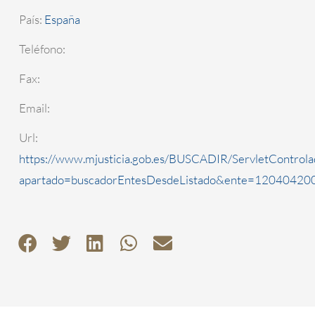
País:
España
Teléfono:
Fax:
Email:
Url:
https://www.mjusticia.gob.es/BUSCADIR/ServletControla
apartado=buscadorEntesDesdeListado&ente=1204042000