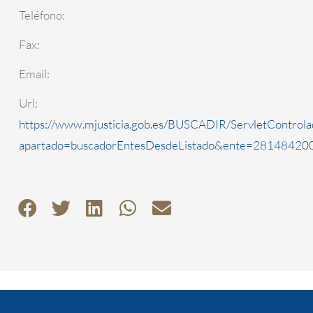
Teléfono:
Fax:
Email:
Url:
https://www.mjusticia.gob.es/BUSCADIR/ServletControla
apartado=buscadorEntesDesdeListado&ente=2814842000