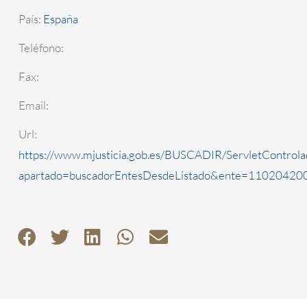
País:
España
Teléfono:
Fax:
Email:
Url:
https://www.mjusticia.gob.es/BUSCADIR/ServletControla
apartado=buscadorEntesDesdeListado&ente=1102042000