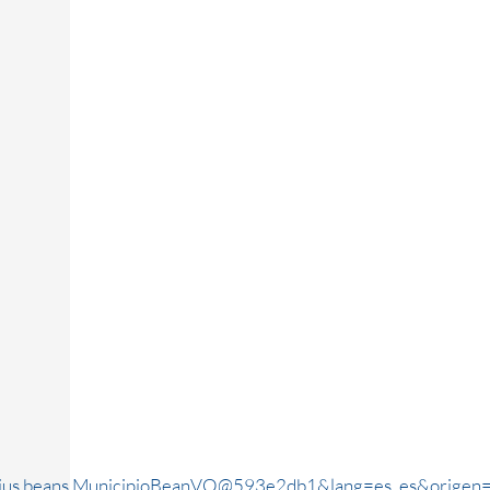
rjus.beans.MunicipioBeanVO@593e2db1&lang=es_es&origen