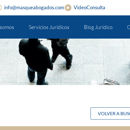
info@masqueabogados.com
VideoConsulta
 somos
Servicios Jurídicos
Blog Jurídico
C
VOLVER A BU