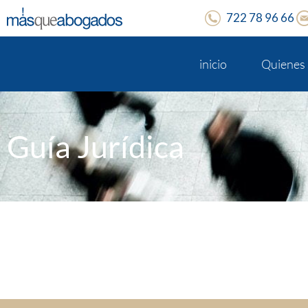
722 78 96 66
inicio
Quienes
Guía Jurídica