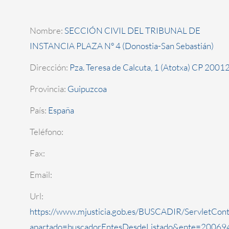
Nombre:
SECCIÓN CIVIL DEL TRIBUNAL DE
INSTANCIA PLAZA Nº 4 (Donostia-San Sebastián)
Dirección:
Pza. Teresa de Calcuta, 1 (Atotxa) CP 2001
Provincia:
Guipuzcoa
País:
España
Teléfono:
Fax:
Email:
Url:
https://www.mjusticia.gob.es/BUSCADIR/ServletCont
apartado=buscadorEntesDesdeListado&ente=200694