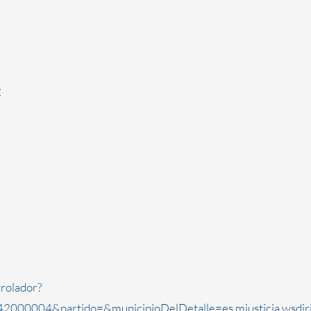
2
rolador?
2000004&partido=&municipioDelDetalle=es.mjusticia.wsdi