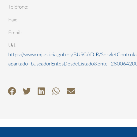
Teléfono:
Fax:
Email:
Url:
https://www.mjusticia.gob.es/BUSCADIR/ServletControla
apartado=buscadorEntesDesdeListado&ente=2800642000