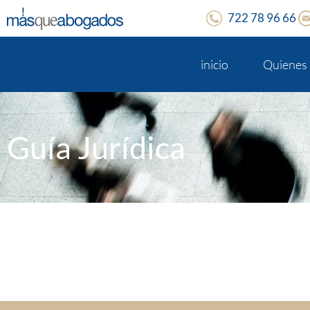
722 78 96 66
inicio
Quienes
Guía Jurídica