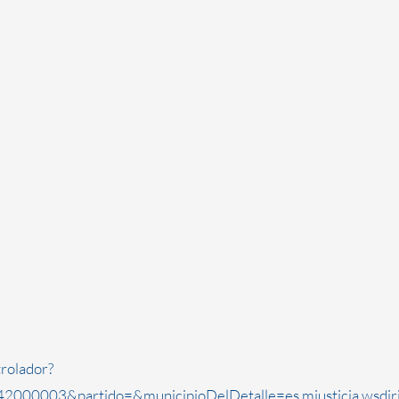
rolador?
2000003&partido=&municipioDelDetalle=es.mjusticia.wsdi