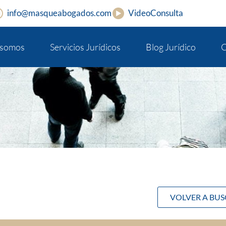
info@masqueabogados.com
VideoConsulta
 somos
Servicios Jurídicos
Blog Jurídico
C
VOLVER A BU