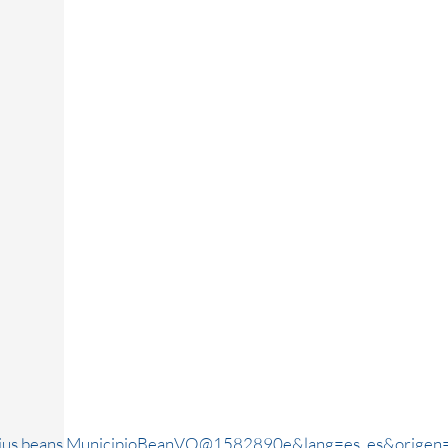
rjus.beans.MunicipioBeanVO@1582890e&lang=es_es&origen