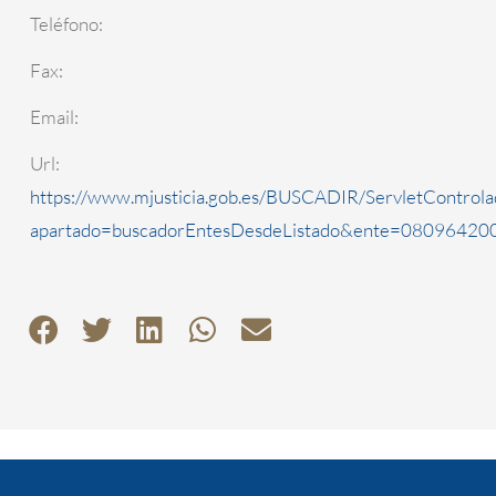
Teléfono:
Fax:
Email:
Url:
https://www.mjusticia.gob.es/BUSCADIR/ServletControla
apartado=buscadorEntesDesdeListado&ente=0809642000