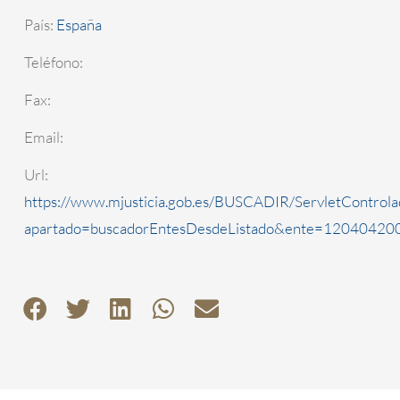
País:
España
Teléfono:
Fax:
Email:
Url:
https://www.mjusticia.gob.es/BUSCADIR/ServletControla
apartado=buscadorEntesDesdeListado&ente=1204042000