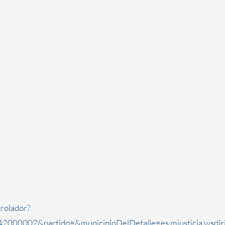
rolador?
2000002&partido=&municipioDelDetalle=es.mjusticia.wsdi