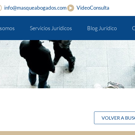
info@masqueabogados.com
VideoConsulta
 somos
Servicios Jurídicos
Blog Jurídico
C
VOLVER A BU