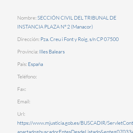
Nombre:
SECCIÓN CIVIL DEL TRIBUNAL DE
INSTANCIA PLAZA Nº 2 (Manacor)
Dirección:
Pza. Creu i Font y Roig, s/n CP 07500
Provincia:
Illes Balears
País:
España
Teléfono:
Fax:
Email:
Url:
https://www.mjusticia.gob.es/BUSCADIR/ServletCont
apartado=buscadorEntesDesdeListado&ente=070334