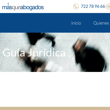
722 78 96 66
inicio
Quienes
Guía Jurídica