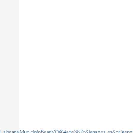
rjus.beans.MunicipioBeanVO@4ade387c&lang=es_es&origen=