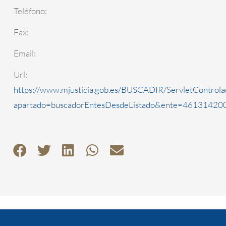
Teléfono:
Fax:
Email:
Url:
https://www.mjusticia.gob.es/BUSCADIR/ServletControla
apartado=buscadorEntesDesdeListado&ente=4613142000