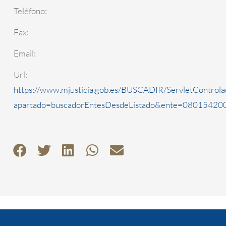
Teléfono:
Fax:
Email:
Url:
https://www.mjusticia.gob.es/BUSCADIR/ServletControla
apartado=buscadorEntesDesdeListado&ente=0801542000