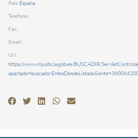
País:
España
Teléfono:
Fax:
Email:
Url:
https://www.mjusticia.gob.es/BUSCADIR/ServletControla
apartado=buscadorEntesDesdeListado&ente=3800642000