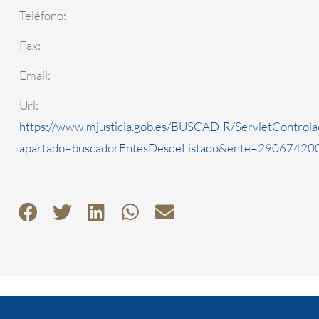
Teléfono:
Fax:
Email:
Url:
https://www.mjusticia.gob.es/BUSCADIR/ServletControla
apartado=buscadorEntesDesdeListado&ente=2906742000