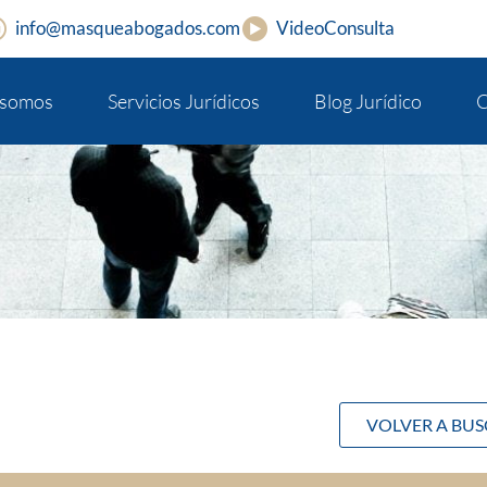
info@masqueabogados.com
VideoConsulta
 somos
Servicios Jurídicos
Blog Jurídico
C
VOLVER A BU