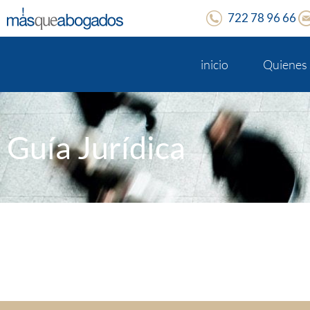
722 78 96 66
inicio
Quienes
Guía Jurídica