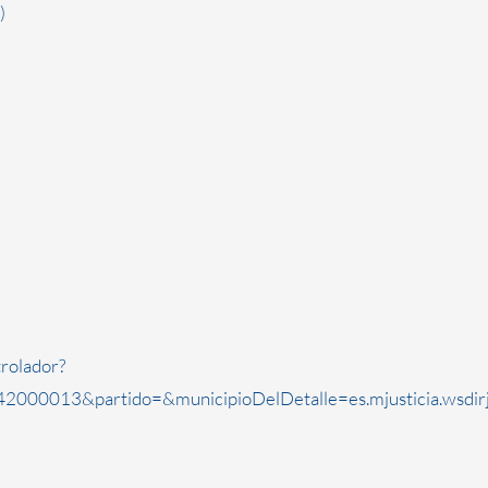
)
rolador?
000013&partido=&municipioDelDetalle=es.mjusticia.wsdir