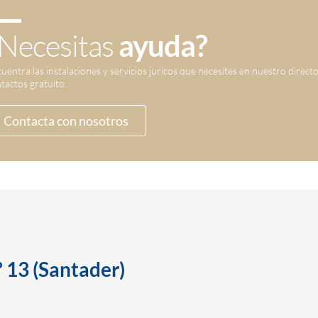
Necesitas
ayuda?
uentra las instalaciones y servicios jurícos que necesites en nuestro direct
tactos gratuito.
Contacta con nosotros
 13 (Santader)