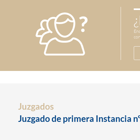
¿
Enc
con
Juzgados
Juzgado de primera Instancia nº