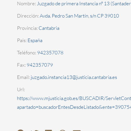
Nombre:
Juzgado de primera Instancia nº 13 (Santader
Dirección:
Avda. Pedro San Martín, s/n CP 39010
Provincia:
Cantabria
País:
España
Teléfono:
942357078
Fax:
942357079
Email:
juzgado.instancia13@justicia.cantabria.es
Url:
https://www.mjusticia.gob.es/BUSCADIR/ServletCont
apartado=buscadorEntesDesdeListado&ente=3907542