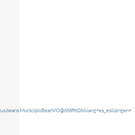
jus.beans.MunicipioBeanVO@6fdff808&lang=es_es&origen=