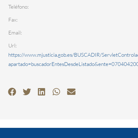
Teléfono:
Fax:
Email:
Url:
https://www.mjusticia.gob.es/BUSCADIR/ServletControla
apartado=buscadorEntesDesdeListado&ente=0704042000