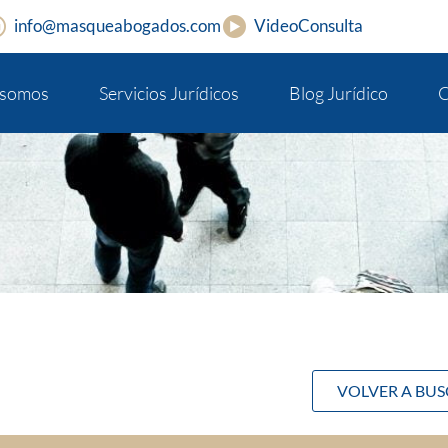
info@masqueabogados.com
VideoConsulta
 somos
Servicios Jurídicos
Blog Jurídico
C
VOLVER A BU