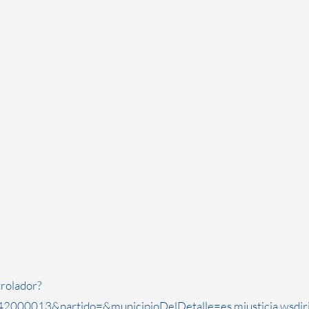
rolador?
2000013&partido=&municipioDelDetalle=es.mjusticia.wsdi