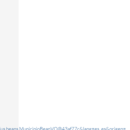
rjus.beans.MunicipioBeanVO@43af77c&lang=es_es&origen=