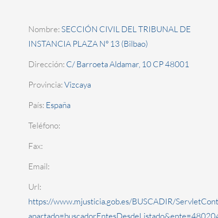
Nombre:
SECCIÓN CIVIL DEL TRIBUNAL DE
INSTANCIA PLAZA Nº 13 (Bilbao)
Dirección:
C/ Barroeta Aldamar, 10 CP 48001
Provincia:
Vizcaya
País:
España
Teléfono:
Fax:
Email:
Url:
https://www.mjusticia.gob.es/BUSCADIR/ServletCont
apartado=buscadorEntesDesdeListado&ente=480204