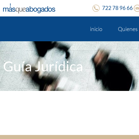
722 78 96 66
inicio
Quienes
Guía Jurídica