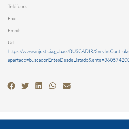
Teléfono:
Fax:
Email:
Url:
https://www.mjusticia.gob.es/BUSCADIR/ServletControla
apartado=buscadorEntesDesdeListado&ente=3605742000