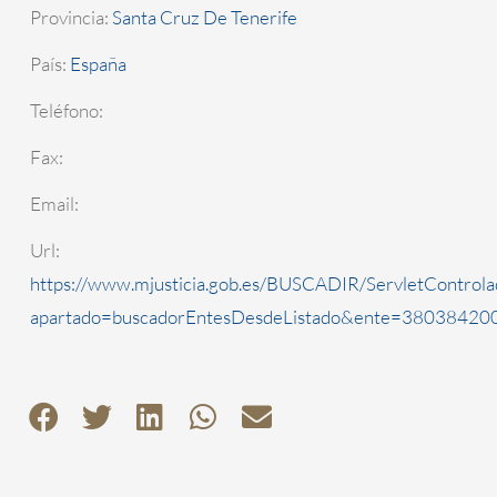
Provincia:
Santa Cruz De Tenerife
País:
España
Teléfono:
Fax:
Email:
Url:
https://www.mjusticia.gob.es/BUSCADIR/ServletControla
apartado=buscadorEntesDesdeListado&ente=3803842000