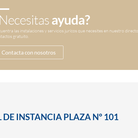
Necesitas
ayuda?
uentra las instalaciones y servicios jurícos que necesites en nuestro direct
tactos gratuito.
Contacta con nosotros
 DE INSTANCIA PLAZA Nº 101