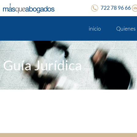
722 78 96 66
inicio
Quienes
Guía Jurídica