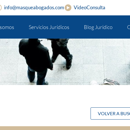
info@masqueabogados.com
VideoConsulta
 somos
Servicios Jurídicos
Blog Jurídico
C
VOLVER A BU