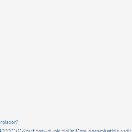
rolador?
2000101&partido=&municipioDelDetalle=es.mjusticia.wsdi