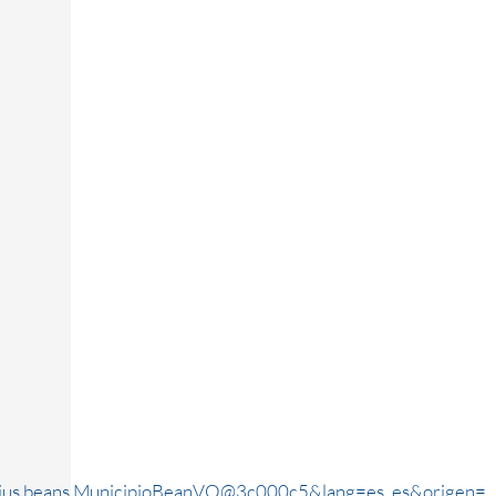
rjus.beans.MunicipioBeanVO@3c000c5&lang=es_es&origen=