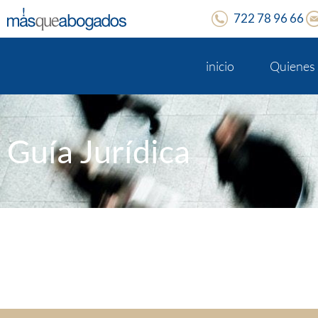
722 78 96 66
inicio
Quienes
Guía Jurídica