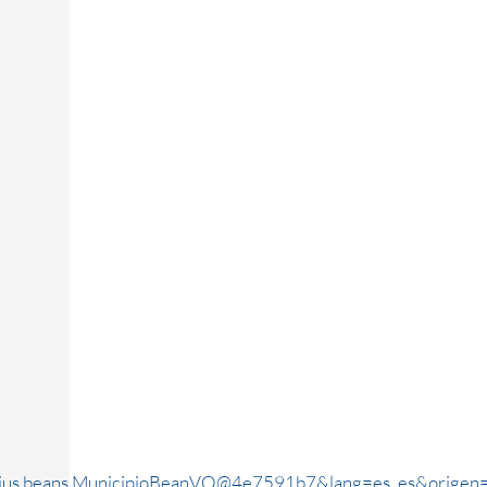
rjus.beans.MunicipioBeanVO@4e7591b7&lang=es_es&origen