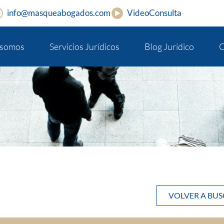
info@masqueabogados.com
VideoConsulta
 somos
Servicios Jurídicos
Blog Jurídico
C
VOLVER A BU