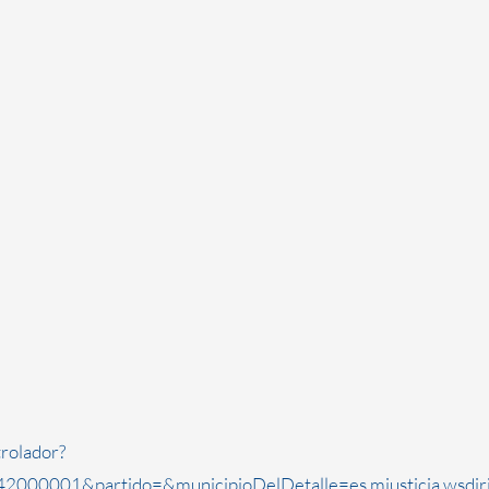
rolador?
2000001&partido=&municipioDelDetalle=es.mjusticia.wsdi