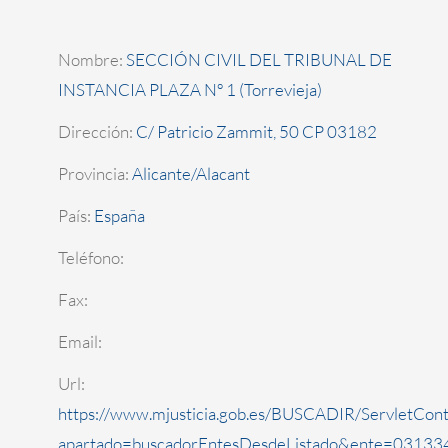
Nombre:
SECCIÓN CIVIL DEL TRIBUNAL DE
INSTANCIA PLAZA Nº 1 (Torrevieja)
Dirección:
C/ Patricio Zammit, 50 CP 03182
Provincia:
Alicante/Alacant
País:
España
Teléfono:
Fax:
Email:
Url:
https://www.mjusticia.gob.es/BUSCADIR/ServletCont
apartado=buscadorEntesDesdeListado&ente=031334