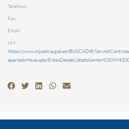
Teléfono:
Fax:
Email:
Url:
https://www.mjusticia.gob.es/BUSCADIR/ServletControla
apartado=buscadorEntesDesdeListado&ente=0309942000